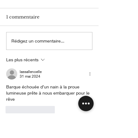
1 commentaire
Coquelicots !
Petite fille en 
Rédigez un commentaire...
dans un fauteu
Les plus récents
lassallenoelle
31 mai 2024
Barque échouée d’un nain à la proue 
lumineuse prête à nous embarquer pour le 
rêve 
J'aime
Répondre
Delta du Rhône