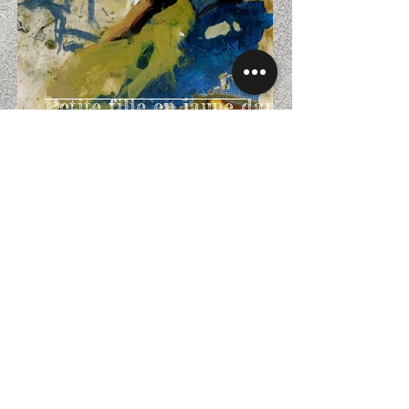
Petite fille en jaune dans
un fauteuil bleu
Delta du Rhône
Tout ce que le fleuve et ses affluents ont
arraché aux rives s'y dépose en poudre
brillante.
Curieux paysage, plat, mouvant, sans limite et
sans échelle. On croit marcher dans un
dessin, au raz du grain du papier, parmi des
signes gracieux et friables. Qui dessine ?
L'eau de mer et l'eau douce s'enlaçant en